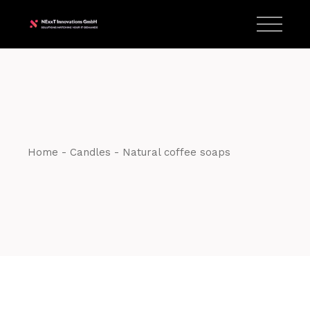
T:
+417 17 4178 88
Home
Candles
Natural coffee soaps