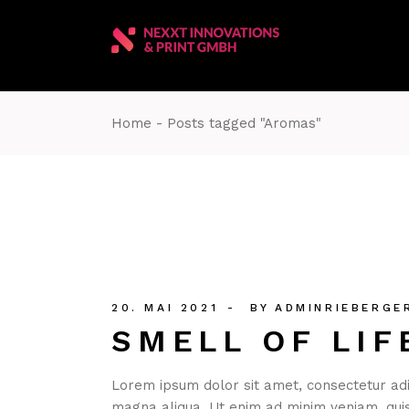
Skip
to
the
content
Home
Posts tagged "Aromas"
20. MAI 2021
BY
ADMINRIEBERGE
SMELL OF LIF
Lorem ipsum dolor sit amet, consectetur adip
magna aliqua. Ut enim ad minim veniam, quis 