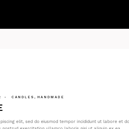
R
CANDLES
HANDMADE
E
iscing elit, sed do eiusmod tempor incididunt ut labore et d
nostrud exercitation ullamco laboris nisi ut aliquip ex ea