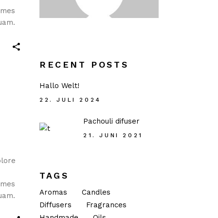
fames
quam.
RECENT POSTS
Hallo Welt!
22. JULI 2024
Pachouli difuser
21. JUNI 2021
olore
TAGS
fames
Aromas
Candles
quam.
Diffusers
Fragrances
Handmade
Oils