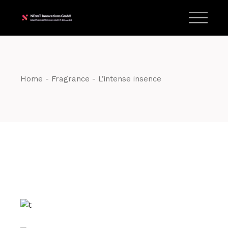
Skip
T:
+417 17 4178 88
to
the
content
Home
Fragrance
L’intense insence